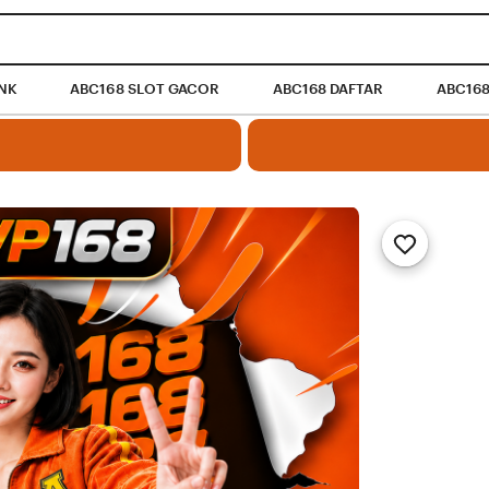
INK
ABC168 SLOT GACOR
ABC168 DAFTAR
ABC168
Add
to
Favourites