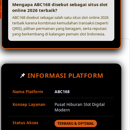
Mengapa ABC168 disebut sebagai situs slot
online 2026 terbaik?
ABC168 disebut sebagai salah satu situs slot online 2026
terbaik karena kombinasi kemudahan transaksi (seperti
QRIS), pilihan permainan yang beragam, serta reputasi
yang berkembang di kalangan pemain slot Indonesia.
📌
INFORMASI PLATFORM
Nama Platform
ABC168
Konsep Layanan
Pusat Hiburan Slot Digital
Modern
Status Akses
TERBARU & OPTIMAL