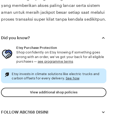
yang memberikan akses paling lancar serta sistem
aman untuk meraih jackpot besar setiap saat melalui
proses transaksi super kilat tanpa kendala sedikitpun.
Did you know?
Etsy Purchase Protection
Shop confidently on Etsy knowing if something goes
wrong with an order, we've got your back for all eligible
purchases —
see programme terms
Etsy invests in climate solutions like electric trucks and
carbon offsets for every delivery.
See how
View additional shop policies
FOLLOW ABC168 DISINI