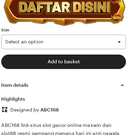
Size
Add to basket
Item details
Highlights
Designed by
ABC168
ABC168 link situs slot gacor online maxwin dan
slot88 resmi gampang menang hari ini anti nawala