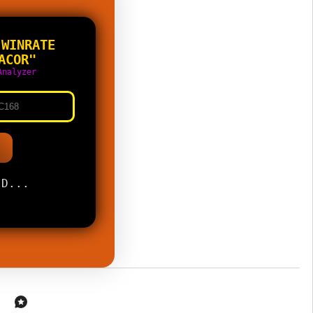
 WINRATE
ACOR"
Analyzer
ID...