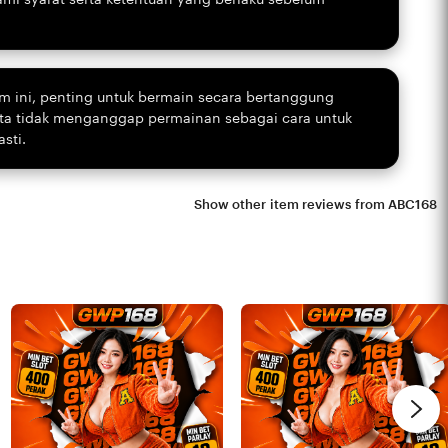
ini, penting untuk bermain secara bertanggung
rta tidak menganggap permainan sebagai cara untuk
sti.
Show other item reviews from ABC168