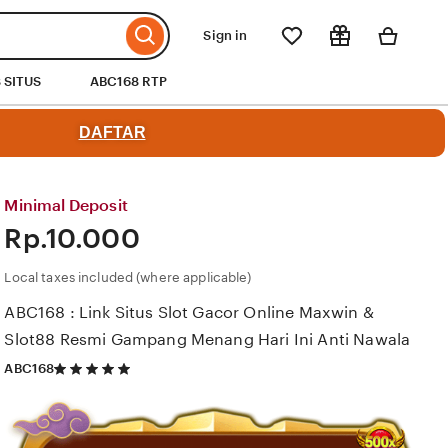
Sign in
 SITUS
ABC168 RTP
DAFTAR
Minimal Deposit
Price:
Rp.10.000
Local taxes included (where applicable)
ABC168 : Link Situs Slot Gacor Online Maxwin &
Slot88 Resmi Gampang Menang Hari Ini Anti Nawala
5
ABC168
out
of
5
stars